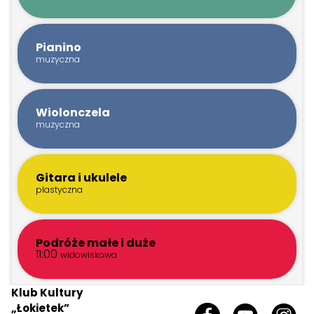
Pianino
muzyczna
Wiolonczela
muzyczna
Gitara i ukulele
plastyczna
Podróże małe i duże
11:00
widowiskowa
Klub Kultury
„Łokietek”