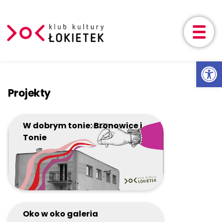
Aktualności
Ot
Przeskocz do treści
Wydarzenia
Projekty
Zajęcia
Nasze zajęcia
Harmonogram
Cen
W dobrym tonie: Bronowice i
Tonie
Cykle
Zapisy
Projekty
O nas
Oko w oko galeria