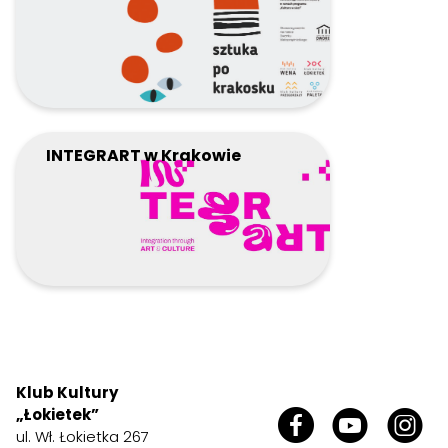
INTEGRART w Krakowie
Klub Kultury
„Łokietek”
ul. Wł. Łokietka 267