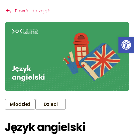
Powrót do zajęć
Przeskocz do treści
Ot
Młodzież
Dzieci
Język angielski