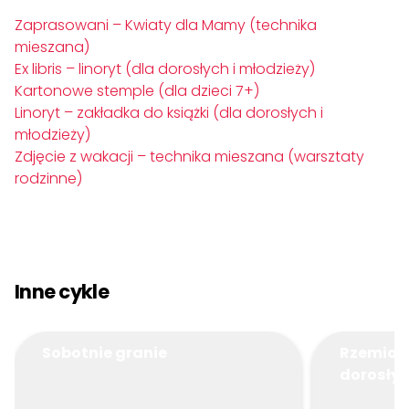
Zaprasowani – Kwiaty dla Mamy
(technika
mieszana)
Ex libris – linoryt
(dla dorosłych i młodzieży)
Kartonowe stemple (dla dzieci 7+)
Linoryt – zakładka do książki (dla dorosłych i
młodzieży)
Zdjęcie z wakacji – technika mieszana
(warsztaty
rodzinne)
Inne cykle
Sobotnie granie
Rzemiosł
dorosły