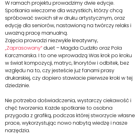
W ramach projektu prowadzimy dwie edycje.
Kontakt
Spotkania wieczorne dla wszystkich, którzy chcą
spróbować swoich sił w druku artystycznym, oraz
edycję dla seniorów, nastawioną na twórczy relaks i
Szukaj:
uważną pracę manualną.
Zajęcia prowadzi niezwykle kreatywny,
„
Zaprasowany
”
duet – Magda Cudziło oraz Pola
Karczmarska. I to one wprowadzą Was krok po kroku
w świat kompozycji, matryc, linorytów i odbitek, bez
względu na to, czy jesteście już fanami prasy
drukarskiej, czy dopiero stawiacie pierwsze kroki w tej
dziedzinie.
.
Nie potrzeba doświadczenia, wystarczy ciekawość i
chęć tworzenia. Każde spotkanie to osobna
przygoda z grafiką, podczas której stworzycie własne
prace, wykorzystując nowo nabytą wiedzę i nasze
narzędzia.
.