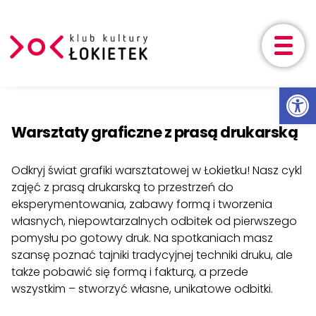
Aktualności
Ot
Przeskocz do treści
Wydarzenia
Warsztaty graficzne z prasą drukarską
Zajęcia
Odkryj świat grafiki warsztatowej w Łokietku! Nasz cykl
Nasze zajęcia
Harmonogram
Cen
zajęć z prasą drukarską to przestrzeń do
eksperymentowania, zabawy formą i tworzenia
Cykle
własnych, niepowtarzalnych odbitek od pierwszego
Zapisy
pomysłu po gotowy druk. Na spotkaniach masz
szansę poznać tajniki tradycyjnej techniki druku, ale
Projekty
także pobawić się formą i fakturą, a przede
wszystkim – stworzyć własne, unikatowe odbitki.
O nas