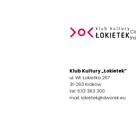
Ce
In
Klub Kultury „Łokietek”
ul. Wł. Łokietka 267
31-263 Kraków
tel. 533 383 300
mail: lokietek@dworek.eu