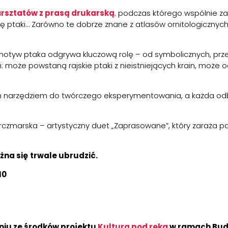
rsztatów z prasą drukarską
,
podczas którego wspólnie zanu
 ptaki… Zarówno te dobrze znane z atlasów ornitologicznych, 
 motyw ptaka odgrywa kluczową rolę – od symbolicznych, prze
: może powstaną rajskie ptaki z nieistniejących krain, może 
zym narzędziem do twórczego eksperymentowania, a każda od
czmarska – artystyczny duet „
Zaprasowane
”, który zaraża p
żna się
trwale ubrudzić.
10
niu ze środków projektu
Kultura pod ręką
w ramach Bud