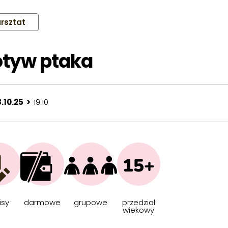
rsztat
tyw ptaka
.10.25 >
19:10
15+
isy
darmowe
grupowe
przedział
wiekowy