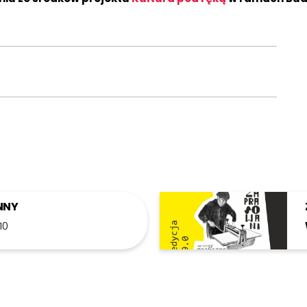
NNY
:10