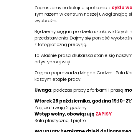
Zapraszamy na kolejne spotkanie z
cyklu wa
Tym razem w centrum naszej uwagi znajdą się
wyobraźni.
Będziemy sięgać po dzieła sztuki, w których
przedstawienia. Dajmy się ponieść wyobraźni
z fotograficzną precyzją.
To właśnie prasa drukarska stanie się nas
artystycznej wizji.
Zajęcia poprowadzą Magda Cudziło i Pola Kar
każdym etapie pracy.
Uwaga
: podczas pracy z farbami i prasą
mo
Wtorek 28 października, godzina 19:10–21:
Zajęcia trwają 2 godziny
Wstęp wolny, obowiązują
ZAPISY
Sala plastyczna, 1 piętro
Warsztaty bezpłatne dzięki dofinansowa