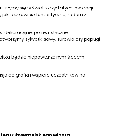
rzymy się w świat skrzydlatych inspiracji.
jak i całkowicie fantastyczne, rodem z
z dekoracyjne, po realistyczne
odtworzymy sylwetki sowy, żurawia czy papugi
bitka będzie niepowtarzalnym śladem
asją do grafiki i wspiera uczestników na
żetu Obywatelskiego Miasta