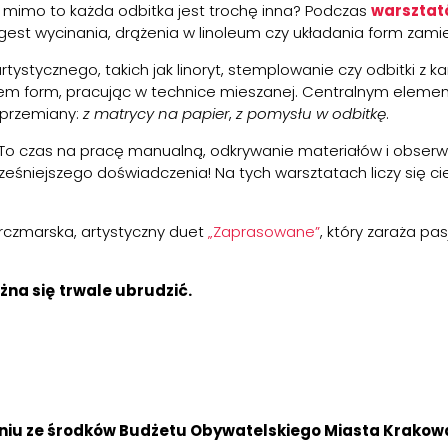
a mimo to każda odbitka jest trochę inna? Podczas
warsztat
 gest wycinania, drążenia w linoleum czy układania form zamie
ystycznego, takich jak linoryt, stemplowanie czy odbitki z 
em form, pracując w technice mieszanej. Centralnym elem
 przemiany:
z matrycy na papier
,
z pomysłu w odbitkę
.
To czas na pracę manualną, odkrywanie materiałów i obserwo
eśniejszego doświadczenia! Na tych warsztatach liczy się c
rczmarska, artystyczny duet
„Zaprasowane”
, który zaraża pa
żna się
trwale ubrudzić.
aniu ze środków Budżetu Obywatelskiego Miasta Krakow