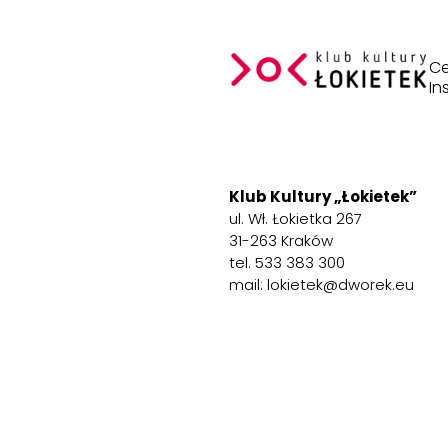
Ce
In
Klub Kultury „Łokietek”
ul. Wł. Łokietka 267
31-263 Kraków
tel. 533 383 300
mail: lokietek@dworek.eu