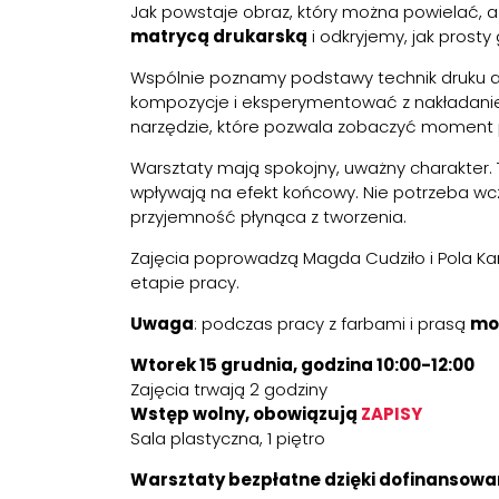
Jak powstaje obraz, który można powielać, 
matrycą drukarską
i odkryjemy, jak prosty
Wspólnie poznamy podstawy technik druku art
kompozycje i eksperymentować z nakładani
narzędzie, które pozwala zobaczyć moment
Warsztaty mają spokojny, uważny charakter. 
wpływają na efekt końcowy. Nie potrzeba wcz
przyjemność płynąca z tworzenia.
Zajęcia poprowadzą Magda Cudziło i Pola Ka
etapie pracy.
Uwaga
: podczas pracy z farbami i prasą
mo
Wtorek 15 grudnia, godzina 10:00-12:00
Zajęcia trwają 2 godziny
Wstęp wolny, obowiązują
ZAPISY
Sala plastyczna, 1 piętro
Warsztaty bezpłatne dzięki dofinansow