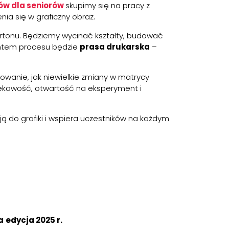
ów dla seniorów
skupimy się na pracy z
nia się w graficzny obraz.
kartonu. Będziemy wycinać kształty, budować
entem procesu będzie
prasa drukarska
–
wanie, jak niewielkie zmiany w matrycy
iekawość, otwartość na eksperyment i
sją do grafiki i wspiera uczestników na każdym
a
edycja 2025 r.