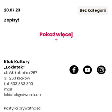
2023
2024
2025
Kontakt
20.07.23
Bez kategorii
2026
Zapisy!
Szukaj:
Miesiąc:
Pokaż więcej
STY
LUT
MAR
+
KWI
MAJ
CZE
LIP
SIE
WRZ
Klub Kultury
„Łokietek”
PAŹ
LIS
GRU
ul. Wł. Łokietka 267
31-263 Kraków
tel. 533 383 300
mail:
lokietek@dworek.eu
Polityka prywatności