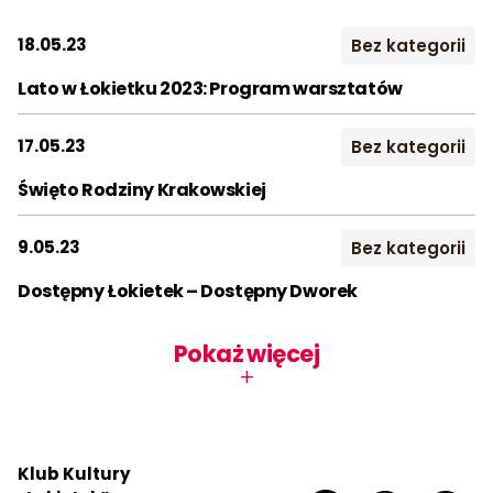
2023
2024
2025
Kontakt
18.05.23
Bez kategorii
2026
Lato w Łokietku 2023: Program warsztatów
Szukaj:
Miesiąc:
17.05.23
Bez kategorii
STY
LUT
MAR
Święto Rodziny Krakowskiej
KWI
MAJ
CZE
9.05.23
Bez kategorii
LIP
SIE
WRZ
Dostępny Łokietek – Dostępny Dworek
PAŹ
LIS
GRU
Pokaż więcej
+
Klub Kultury