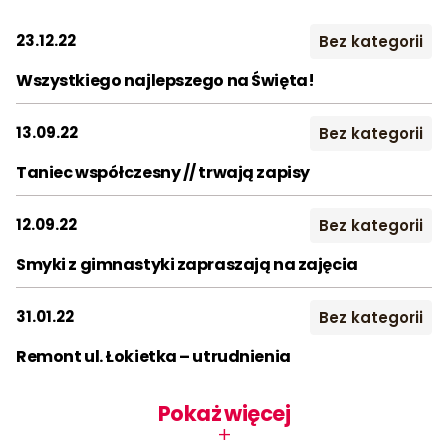
2023
2024
2025
Kontakt
23.12.22
Bez kategorii
2026
Wszystkiego najlepszego na Święta!
Szukaj:
Miesiąc:
13.09.22
Bez kategorii
STY
LUT
MAR
Taniec współczesny // trwają zapisy
KWI
MAJ
CZE
12.09.22
Bez kategorii
LIP
SIE
WRZ
Smyki z gimnastyki zapraszają na zajęcia
PAŹ
LIS
GRU
31.01.22
Bez kategorii
Remont ul. Łokietka – utrudnienia
Pokaż więcej
+