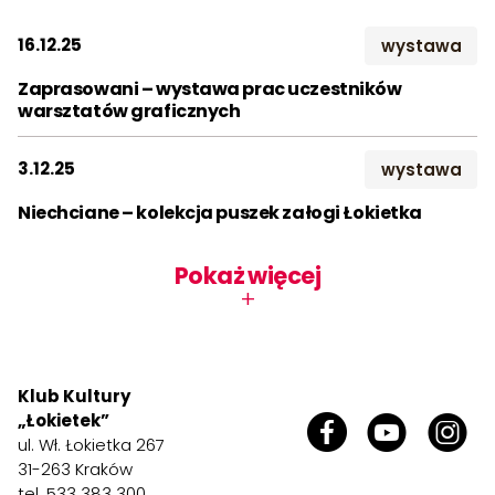
2023
2024
2025
Kontakt
16.12.25
wystawa
2026
Zaprasowani – wystawa prac uczestników
Szukaj:
warsztatów graficznych
Miesiąc:
STY
LUT
MAR
3.12.25
wystawa
KWI
MAJ
CZE
Niechciane – kolekcja puszek załogi Łokietka
LIP
SIE
WRZ
Pokaż więcej
+
PAŹ
LIS
GRU
Klub Kultury
„Łokietek”
ul. Wł. Łokietka 267
31-263 Kraków
tel. 533 383 300