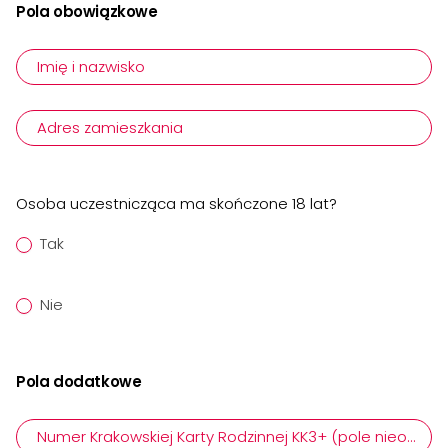
Formularz
Pola obowiązkowe
zapisu
Imię i nazwisko
Adres zamieszkania
Osoba uczestnicząca ma skończone 18 lat?
Tak
Nie
Pola dodatkowe
Numer Krakowskiej Karty Rodzinnej KK3+ (pole nieobow