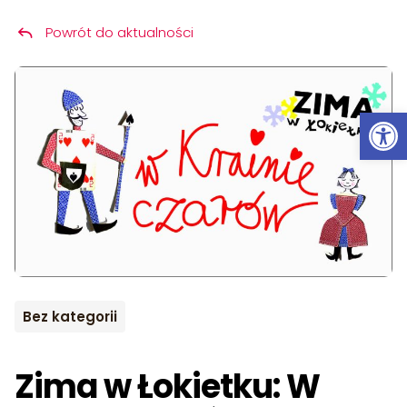
Powrót do aktualności
Przeskocz do treści
Ot
Bez kategorii
Zima w Łokietku: W